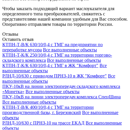
Чтобы заказать подходящий вариант маслоуказателя для
определенного типа преобразователей, свяжитесь с
представителями нашей компании удобным для Вас способом.
Оперативно отправляем товары по территории России.
Отзывы
Оставить отзыв
КТПН-Т-В/К 630/10/0,4 с ТМГ на предприятии по
переработке мусора
Все выполненные объекты
КТПН-Т-К/К 250/10/0,4 с ТМГ на территории торгово-
складского комплекса
Все выполненные объекты
КТПН-Т-К/К 630/10/0,4 с ТМГ в ЖК "Комфорт"
Все
выполненные объекты
РЛНД-10/630 с приводом ПРНЗ-10 в ЖК "Комфорт"
Все
выполненные объекты
ПКУ-10кВ на линии электропередач складского комплекса
«Монетка»
Все выполненные объекты
ПКУ-10кВ на линии электропередач комплекса СпецШина
Все выполненные объекты
КТПН-Т-В/К 400/10/0,4 с ТМГ на территории
производственной базы, г. Березовский
Все выполненные
объекты
РЛНД-10/630 с ПРНЗ-10 на трассе ЕКАД
Все выполненные
объекты