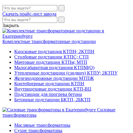
Скачать прайс-лист завода
Закрыть
Комплектные трансформаторные подстанции
Киосковые подстанция КТПН; 2КТПН
Столбовые подстанции КТПС; СТП
Мачтовые подстанции КТПм; МТП
Малогабаритная подстанция КТПМ(О)
Утепленные подстанции (сэндвич) КТПУ; 2КТПУ
Железнодорожные подстанции МТПЖ
Контейнерные подстанции КТПН
Внутрицеховые подстанции КТП-ВЦ
Подстанции для прогрева бетона
Бетонные подстанции БКТП, 2БКТП
Силовые
трансформаторы
Масляные трансформаторы
Сухие трансформаторы