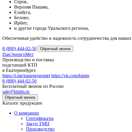
Серов,
Верхняя Пышма,
Елабуга,
Белово,
Ирбит,
и другие города Уральского региона,
Обеспечивая удобство и надежность сотрудничества для наших 
8 (800) 444-02-50
ПанЭнергоМет
Производство и поставка
подстанций КТП
в Екатеринбурге
https://t.me/panenergomet
https://vk.com/ktptm
8 (800) 444-02-50
Бесплатный звонок по России
sale@ktptm.ru
Каталог продукции
О компании
Сертификаты
Закуп ТМЦ
Производство