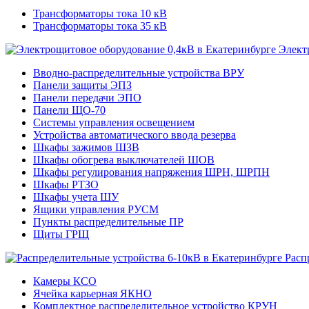
Трансформаторы тока 10 кВ
Трансформаторы тока 35 кВ
Элект
Вводно-распределительные устройства ВРУ
Панели защиты ЭПЗ
Панели передачи ЭПО
Панели ЩО-70
Системы управления освещением
Устройства автоматического ввода резерва
Шкафы зажимов ШЗВ
Шкафы обогрева выключателей ШОВ
Шкафы регулирования напряжения ШРН, ШРПН
Шкафы РТЗО
Шкафы учета ШУ
Ящики управления РУСМ
Пункты распределительные ПР
Щиты ГРЩ
Расп
Камеры КСО
Ячейка карьерная ЯКНО
Комплектное распределительное устройство КРУН