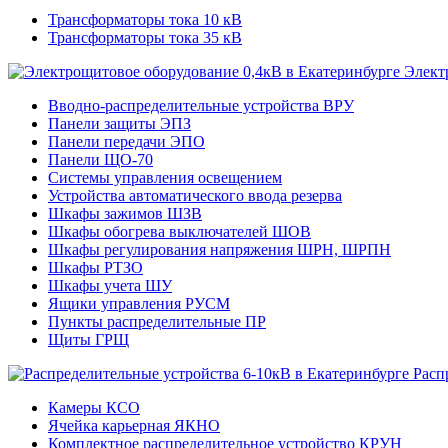
Трансформаторы тока 10 кВ
Трансформаторы тока 35 кВ
Элект
Вводно-распределительные устройства ВРУ
Панели защиты ЭПЗ
Панели передачи ЭПО
Панели ЩО-70
Системы управления освещением
Устройства автоматического ввода резерва
Шкафы зажимов ШЗВ
Шкафы обогрева выключателей ШОВ
Шкафы регулирования напряжения ШРН, ШРПН
Шкафы РТЗО
Шкафы учета ШУ
Ящики управления РУСМ
Пункты распределительные ПР
Щиты ГРЩ
Расп
Камеры КСО
Ячейка карьерная ЯКНО
Комплектное распределительное устройство КРУН