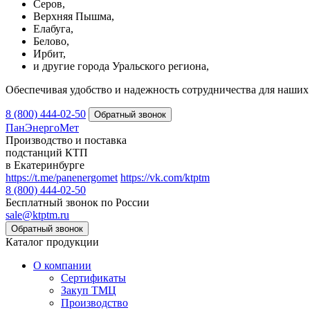
Серов,
Верхняя Пышма,
Елабуга,
Белово,
Ирбит,
и другие города Уральского региона,
Обеспечивая удобство и надежность сотрудничества для наших 
8 (800) 444-02-50
ПанЭнергоМет
Производство и поставка
подстанций КТП
в Екатеринбурге
https://t.me/panenergomet
https://vk.com/ktptm
8 (800) 444-02-50
Бесплатный звонок по России
sale@ktptm.ru
Каталог продукции
О компании
Сертификаты
Закуп ТМЦ
Производство