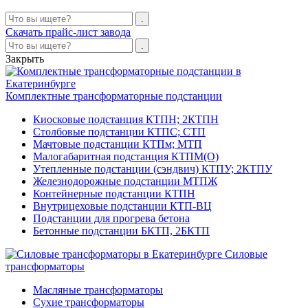
Скачать прайс-лист завода
Закрыть
Комплектные трансформаторные подстанции
Киосковые подстанция КТПН; 2КТПН
Столбовые подстанции КТПС; СТП
Мачтовые подстанции КТПм; МТП
Малогабаритная подстанция КТПМ(О)
Утепленные подстанции (сэндвич) КТПУ; 2КТПУ
Железнодорожные подстанции МТПЖ
Контейнерные подстанции КТПН
Внутрицеховые подстанции КТП-ВЦ
Подстанции для прогрева бетона
Бетонные подстанции БКТП, 2БКТП
Силовые
трансформаторы
Масляные трансформаторы
Сухие трансформаторы