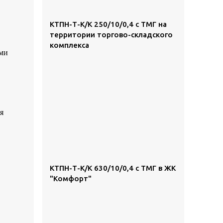
КТПН-Т-К/К 250/10/0,4 с ТМГ на
территории торгово-складского
комплекса
ами
я
КТПН-Т-К/К 630/10/0,4 с ТМГ в ЖК
"Комфорт"