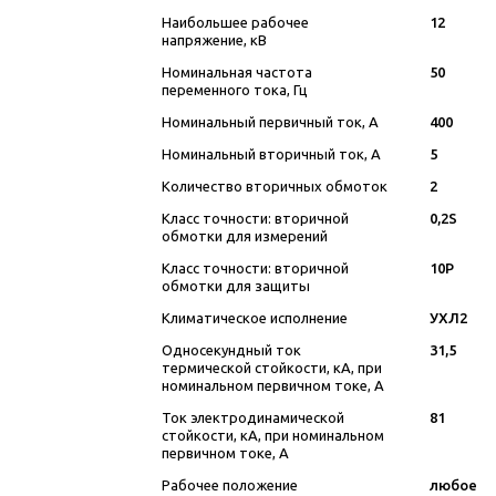
Наибольшее рабочее
12
напряжение, кВ
Номинальная частота
50
переменного тока, Гц
Номинальный первичный ток, А
400
Номинальный вторичный ток, А
5
Количество вторичных обмоток
2
Класс точности: вторичной
0,2S
обмотки для измерений
Класс точности: вторичной
10Р
обмотки для защиты
Климатическое исполнение
УХЛ2
Односекундный ток
31,5
термической стойкости, кА, при
номинальном первичном токе, А
Ток электродинамической
81
стойкости, кА, при номинальном
первичном токе, А
Рабочее положение
любое