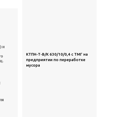
) и
КТПН-Т-В/К 630/10/0,4 с ТМГ на
го
предприятии по переработке
ц.
мусора
:
ля