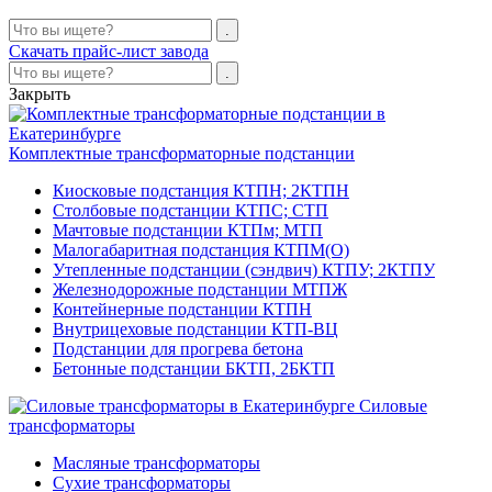
Скачать прайс-лист завода
Закрыть
Комплектные трансформаторные подстанции
Киосковые подстанция КТПН; 2КТПН
Столбовые подстанции КТПС; СТП
Мачтовые подстанции КТПм; МТП
Малогабаритная подстанция КТПМ(О)
Утепленные подстанции (сэндвич) КТПУ; 2КТПУ
Железнодорожные подстанции МТПЖ
Контейнерные подстанции КТПН
Внутрицеховые подстанции КТП-ВЦ
Подстанции для прогрева бетона
Бетонные подстанции БКТП, 2БКТП
Силовые
трансформаторы
Масляные трансформаторы
Сухие трансформаторы