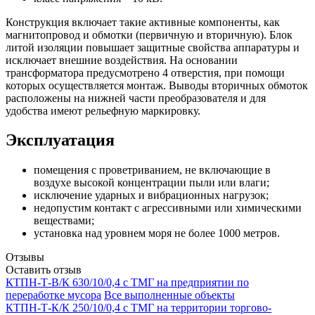
Конструкция включает такие активные компоненты, как
магнитопровод и обмотки (первичную и вторичную). Блок
литой изоляции повышает защитные свойства аппаратуры и
исключает внешние воздействия. На основании
трансформатора предусмотрено 4 отверстия, при помощи
которых осуществляется монтаж. Выводы вторичных обмоток
расположены на нижней части преобразователя и для
удобства имеют рельефную маркировку.
Эксплуатация
помещения с проветриванием, не включающие в
воздухе высокой концентрации пыли или влаги;
исключение ударных и вибрационных нагрузок;
недопустим контакт с агрессивными или химическими
веществами;
установка над уровнем моря не более 1000 метров.
Отзывы
Оставить отзыв
КТПН-Т-В/К 630/10/0,4 с ТМГ на предприятии по
переработке мусора
Все выполненные объекты
КТПН-Т-К/К 250/10/0,4 с ТМГ на территории торгово-