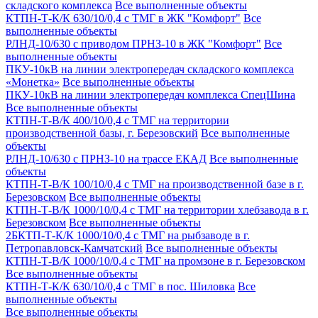
складского комплекса
Все выполненные объекты
КТПН-Т-К/К 630/10/0,4 с ТМГ в ЖК "Комфорт"
Все
выполненные объекты
РЛНД-10/630 с приводом ПРНЗ-10 в ЖК "Комфорт"
Все
выполненные объекты
ПКУ-10кВ на линии электропередач складского комплекса
«Монетка»
Все выполненные объекты
ПКУ-10кВ на линии электропередач комплекса СпецШина
Все выполненные объекты
КТПН-Т-В/К 400/10/0,4 с ТМГ на территории
производственной базы, г. Березовский
Все выполненные
объекты
РЛНД-10/630 с ПРНЗ-10 на трассе ЕКАД
Все выполненные
объекты
КТПН-Т-В/К 100/10/0,4 с ТМГ на производственной базе в г.
Березовском
Все выполненные объекты
КТПН-Т-В/К 1000/10/0,4 с ТМГ на территории хлебзавода в г.
Березовском
Все выполненные объекты
2БКТП-Т-К/К 1000/10/0,4 с ТМГ на рыбзаводе в г.
Петропавловск-Камчатский
Все выполненные объекты
КТПН-Т-В/К 1000/10/0,4 с ТМГ на промзоне в г. Березовском
Все выполненные объекты
КТПН-Т-К/К 630/10/0,4 с ТМГ в пос. Шиловка
Все
выполненные объекты
Все выполненные объекты