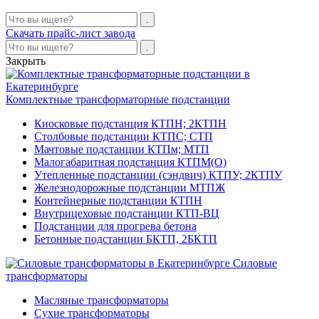
Скачать прайс-лист завода
Закрыть
Комплектные трансформаторные подстанции
Киосковые подстанция КТПН; 2КТПН
Столбовые подстанции КТПС; СТП
Мачтовые подстанции КТПм; МТП
Малогабаритная подстанция КТПМ(О)
Утепленные подстанции (сэндвич) КТПУ; 2КТПУ
Железнодорожные подстанции МТПЖ
Контейнерные подстанции КТПН
Внутрицеховые подстанции КТП-ВЦ
Подстанции для прогрева бетона
Бетонные подстанции БКТП, 2БКТП
Силовые
трансформаторы
Масляные трансформаторы
Сухие трансформаторы