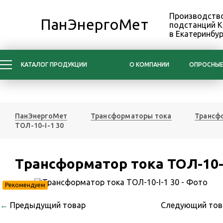
Производство
ПанЭнергоМет
подстанций 
в Екатеринбур
КАТАЛОГ ПРОДУКЦИИ
О КОМПАНИИ
ОПРОСНЫЕ
ПанЭнергоМет
Трансформаторы тока
Трансфо
ТОЛ-10-I-1 30
Трансформатор тока ТОЛ-10-I
Рекомендуем
←
Предыдущий товар
Следующий то