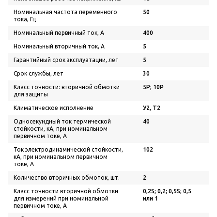
Номинальная частота переменного
50
тока, Гц
Номинальный первичный ток, А
400
Номинальный вторичный ток, А
5
Гарантийный срок эксплуатации, лет
5
Срок службы, лет
30
Класс точности: вторичной обмотки
5Р; 10Р
для защиты
Климатическое исполнение
У2, Т2
Односекундный ток термической
40
стойкости, кА, при номинальном
первичном токе, А
Ток электродинамической стойкости,
102
кА, при номинальном первичном
токе, А
Количество вторичных обмоток, шт.
2
Класс точности вторичной обмотки
0,2S; 0,2; 0,5S; 0,5
для измерений при номинальной
или 1
первичном токе, А