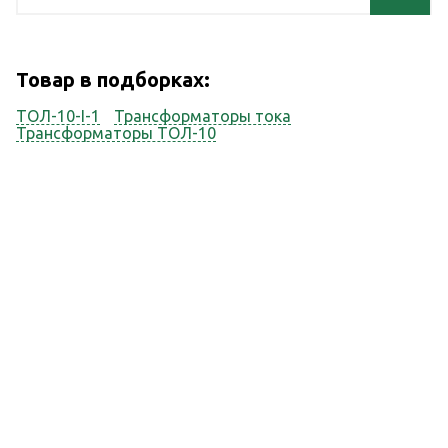
Товар в подборках:
ТОЛ-10-I-1
Трансформаторы тока
Трансформаторы ТОЛ-10
Наши услуги
Наша компания оказывает весь спектр сопутствующих услуг
Ревизия
Калькулятор
КТП
Лабораторные
испытания